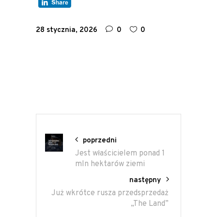
28 stycznia, 2026
0
0
poprzedni
Jest właścicielem ponad 1
mln hektarów ziemi
następny
Już wkrótce rusza przedsprzedaż
„The Land”