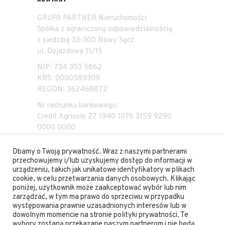
GRUPA PARTNER Nieruchomości
Spółka z ograniczoną odpowiedzialnością
z siedzibą 33-300 Nowy Sącz
ul. Dojazdowa 11/15
NIP: 734 353 5862
KRS: 0000589309
REGON: 362468872
Nr rachunku bankowego:
Credit Agricole 27 1940 1076 3159 9290
0000 0000
Dbamy o Twoją prywatność. Wraz z naszymi partnerami
przechowujemy i/lub uzyskujemy dostęp do informacji w
urządzeniu, takich jak unikatowe identyfikatory w plikach
cookie, w celu przetwarzania danych osobowych. Klikając
poniżej, użytkownik może zaakceptować wybór lub nim
zarządzać, w tym ma prawo do sprzeciwu w przypadku
© 2023 Wszelkie prawa zastrzeżone. Hectares
występowania prawnie uzasadnionych interesów lub w
dowolnym momencie na stronie polityki prywatności. Te
Management marka należy do GRUPA Partner
wybory zostaną przekazane naszym partnerom i nie będą