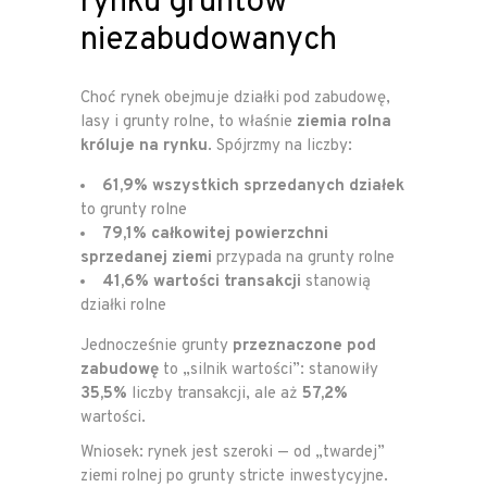
rynku gruntów
niezabudowanych
Choć rynek obejmuje działki pod zabudowę,
lasy i grunty rolne, to właśnie
ziemia rolna
króluje na rynku
. Spójrzmy na liczby:
61,9% wszystkich sprzedanych działek
to grunty rolne
79,1% całkowitej powierzchni
sprzedanej ziemi
przypada na grunty rolne
41,6% wartości transakcji
stanowią
działki rolne
Jednocześnie grunty
przeznaczone pod
zabudowę
to „silnik wartości”: stanowiły
35,5%
liczby transakcji, ale aż
57,2%
wartości.
Wniosek: rynek jest szeroki — od „twardej”
ziemi rolnej po grunty stricte inwestycyjne.