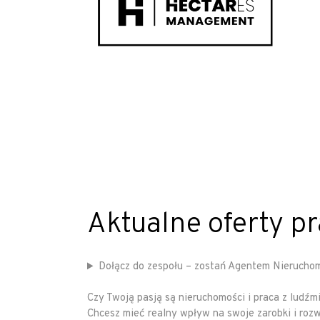
Aktualne oferty p
Dołącz do zespołu – zostań Agentem Nieruchom
Czy Twoją pasją są nieruchomości i praca z ludźm
Chcesz mieć realny wpływ na swoje zarobki i roz