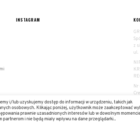
INSTAGRAM
KO
GR
Sp
z 
ul.
NI
emi
KR
RE
Nr
Cr
00
my i/lub uzyskujemy dostęp do informacji w urządzeniu, takich jak
 danych osobowych. Klikając poniżej, użytkownik może zaakceptować wy
stępowania prawnie uzasadnionych interesów lub w dowolnym momenci
m partnerom i nie będą miały wpływu na dane przeglądarki..