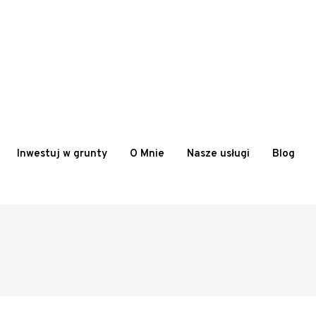
Inwestuj w grunty
O Mnie
Nasze usługi
Blog