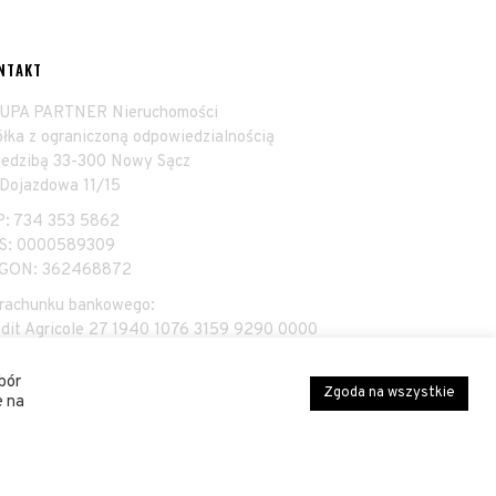
NTAKT
UPA PARTNER Nieruchomości
ółka z ograniczoną odpowiedzialnością
siedzibą 33-300 Nowy Sącz
 Dojazdowa 11/15
P: 734 353 5862
S: 0000589309
GON: 362468872
 rachunku bankowego:
edit Agricole 27 1940 1076 3159 9290 0000
00
bór
Zgoda na wszystkie
e na