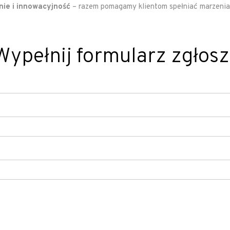
nie i innowacyjność
– razem pomagamy klientom spełniać marzeni
ypełnij formularz zgłos