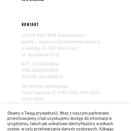
KONTAKT
GRUPA PARTNER Nieruchomości
Spółka z ograniczoną odpowiedzialnością
z siedzibą 33-300 Nowy Sącz
ul. Dojazdowa 11/15
NIP: 734 353 5862
KRS: 0000589309
REGON: 362468872
Nr rachunku bankowego:
Credit Agricole 27 1940 1076 3159 9290
0000 0000
Dbamy o Twoją prywatność. Wraz z naszymi partnerami
przechowujemy i/lub uzyskujemy dostęp do informacji w
urządzeniu, takich jak unikatowe identyfikatory w plikach
cookie, w celu przetwarzania danych osobowych. Klikając