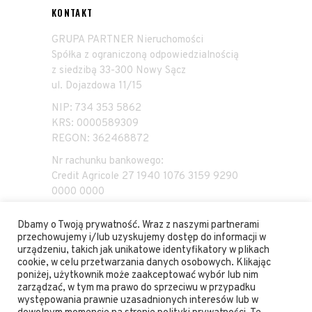
KONTAKT
GRUPA PARTNER Nieruchomości
Spółka z ograniczoną odpowiedzialnością
z siedzibą 33-300 Nowy Sącz
ul. Dojazdowa 11/15
NIP: 734 353 5862
KRS: 0000589309
REGON: 362468872
Nr rachunku bankowego:
Credit Agricole 27 1940 1076 3159 9290
0000 0000
Dbamy o Twoją prywatność. Wraz z naszymi partnerami
przechowujemy i/lub uzyskujemy dostęp do informacji w
urządzeniu, takich jak unikatowe identyfikatory w plikach
cookie, w celu przetwarzania danych osobowych. Klikając
poniżej, użytkownik może zaakceptować wybór lub nim
zarządzać, w tym ma prawo do sprzeciwu w przypadku
© 2023 Wszelkie prawa zastrzeżone. Hectares
występowania prawnie uzasadnionych interesów lub w