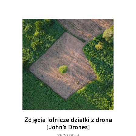
price
price
was:
is:
12300,00 zł.
6765,00 zł.
Zdjęcia lotnicze działki z drona
[John’s Drones]
zamów