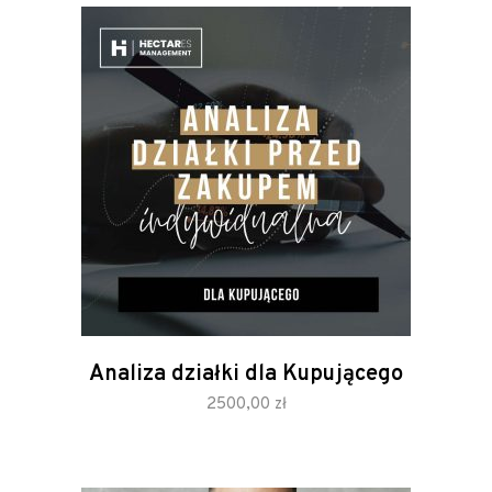
Analiza działki dla Kupującego
zamów
2500,00
zł