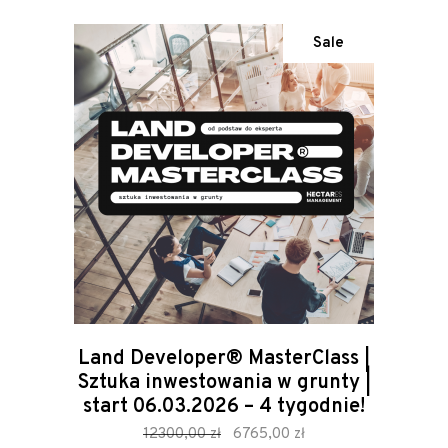
Sale
Land Developer® MasterClass |
Sztuka inwestowania w grunty |
start 06.03.2026 – 4 tygodnie!
zamów
Original
Current
12300,00
zł
6765,00
zł