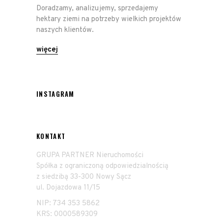
Doradzamy, analizujemy, sprzedajemy
hektary ziemi na potrzeby wielkich projektów
naszych klientów.
więcej
INSTAGRAM
KONTAKT
GRUPA PARTNER Nieruchomości
Spółka z ograniczoną odpowiedzialnością
z siedzibą 33-300 Nowy Sącz
ul. Dojazdowa 11/15
NIP: 734 353 5862
KRS: 0000589309