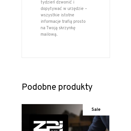
tydzień dzwonić i
dopytywać w urzędzie –
wszystkie istotne
informacje trafią prosto
na Twoją skrzynkę
mailową.
Podobne produkty
Sale