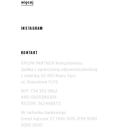
więcej
INSTAGRAM
KONTAKT
GRUPA PARTNER Nieruchomości
Spółka z ograniczoną odpowiedzialnością
z siedzibą 33-300 Nowy Sącz
ul. Dojazdowa 11/15
NIP: 734 353 5862
KRS: 0000589309
REGON: 362468872
Nr rachunku bankowego:
Credit Agricole 27 1940 1076 3159 9290
0000 0000