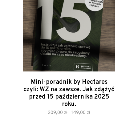
Mini-poradnik by Hectares
czyli: WZ na zawsze. Jak zdążyć
przed 15 października 2025
roku.
zamów
Original
Current
209,00
zł
149,00
zł
price
price
was:
is:
209,00 zł.
149,00 zł.