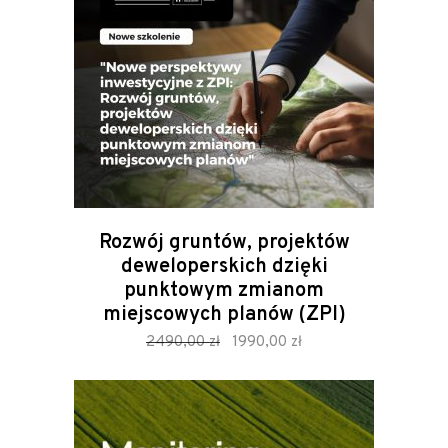
Rozwój gruntów, projektów
deweloperskich dzięki
punktowym zmianom
miejscowych planów (ZPI)
zamów
Original
Current
2490,00
zł
1990,00
zł
price
price
was:
is:
2490,00 zł.
1990,00 zł.