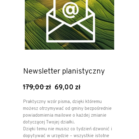
Newsletter planistyczny
Original
Current
179,00
zł
69,00
zł
price
price
was:
is:
Praktyczny wzór pisma, dzięki któremu
179,00 zł.
69,00 zł.
możesz otrzymywać od gminy bezpośrednie
powiadomienia mailowe o każdej zmianie
dotyczącej Twojej działki.
Dzięki temu nie musisz co tydzień dzwonić i
dopytywać w urzędzie – wszystkie istotne