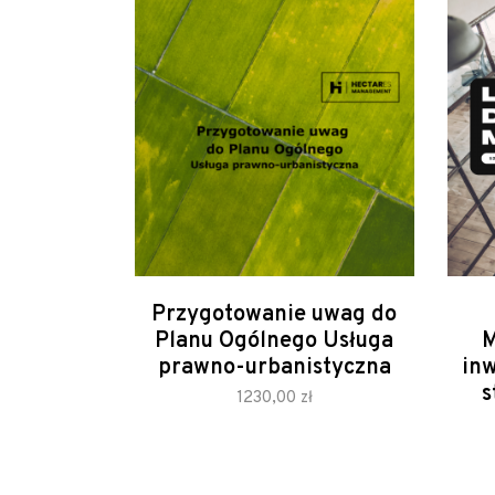
Przygotowanie uwag do
Planu Ogólnego Usługa
M
prawno-urbanistyczna
inw
s
zamów
1230,00
zł