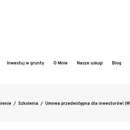
Inwestuj w grunty
O Mnie
Nasze usługi
Blog
ienie
/
Szkolenia
/
Umowa przedwstępna dla inwestorów! (W