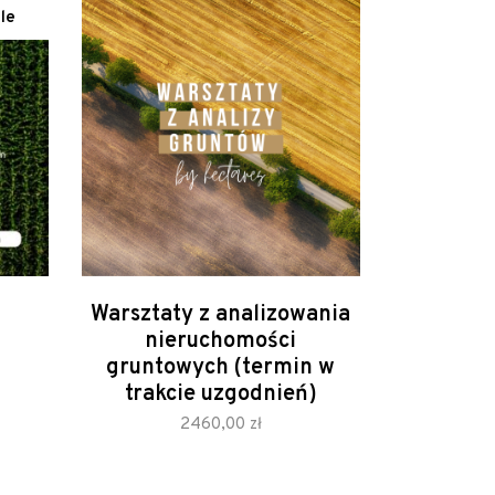
le
Warsztaty z analizowania
nieruchomości
urrent
rice
gruntowych (termin w
s:
trakcie uzgodnień)
013,50 zł.
zamów
2460,00
zł