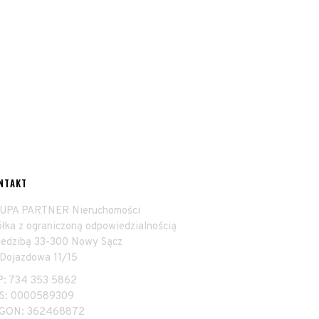
NTAKT
UPA PARTNER Nieruchomości
ółka z ograniczoną odpowiedzialnością
siedzibą 33-300 Nowy Sącz
 Dojazdowa 11/15
P: 734 353 5862
S: 0000589309
GON: 362468872