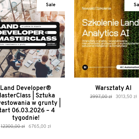
Sale
Sa
Land Developer®
Warsztaty AI
asterClass | Sztuka
zamów
Original
C
3997,00
zł
3013,50
zł
price
p
estowania w grunty |
was:
i
tart 06.03.2026 – 4
3997,00 zł.
3
tygodnie!
zamów
Original
Current
12300,00
zł
6765,00
zł
price
price
was:
is: