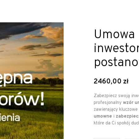
Umowa p
inwesto
postano
2460,00
zł
Zabezpiecz swoją inwe
profesjonalny
wzór u
zawierający kluczowe 
umowne
i
zabezpiec
które da Ci spokój duc