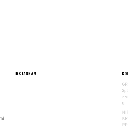
12300,00 zł.
6765,00 zł.
INSTAGRAM
KO
GR
Sp
z 
ul.
NI
emi
KR
RE