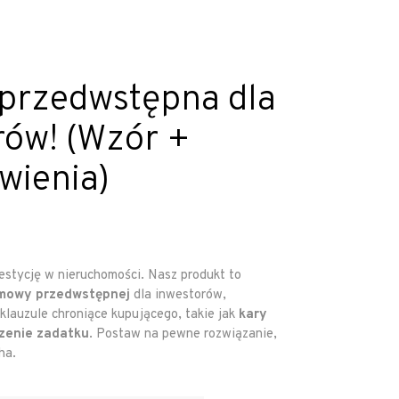
rzedwstępna dla
rów! (Wzór +
wienia)
stycję w nieruchomości. Nasz produkt to
mowy przedwstępnej
dla inwestorów,
klauzule chroniące kupującego, takie jak
kary
zenie zadatku
. Postaw na pewne rozwiązanie,
ha.