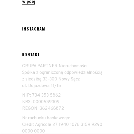
więcej
INSTAGRAM
KONTAKT
GRUPA PARTNER Nieruchomości
Spółka z ograniczoną odpowiedzialnością
z siedzibą 33-300 Nowy Sącz
ul. Dojazdowa 11/15
NIP: 734 353 5862
KRS: 0000589309
REGON: 362468872
Nr rachunku bankowego:
Credit Agricole 27 1940 1076 3159 9290
0000 0000