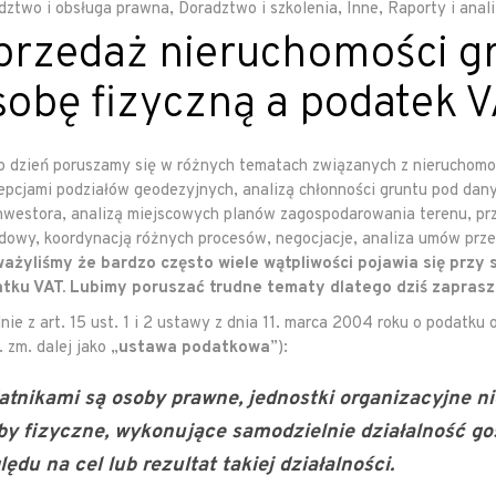
dztwo i obsługa prawna
,
Doradztwo i szkolenia
,
Inne
,
Raporty i anal
przedaż nieruchomości g
sobę fizyczną a podatek
o dzień poruszamy się w różnych tematach związanych z nieruchomo
epcjami podziałów geodezyjnych, analizą chłonności gruntu pod dan
inwestora, analizą miejscowych planów zagospodarowania terenu, p
dowy, koordynacją różnych procesów, negocjacje, analiza umów pr
ażyliśmy że bardzo często wiele wątpliwości pojawia się prz
tku VAT. Lubimy poruszać trudne tematy dlatego dziś zapraszam
ie z art. 15 ust. 1 i 2 ustawy z dnia 11. marca 2004 roku o podatku od
 zm. dalej jako „
ustawa podatkowa
”):
atnikami są osoby prawne, jednostki organizacyjne n
by fizyczne, wykonujące samodzielnie działalność gos
ędu na cel lub rezultat takiej działalności.