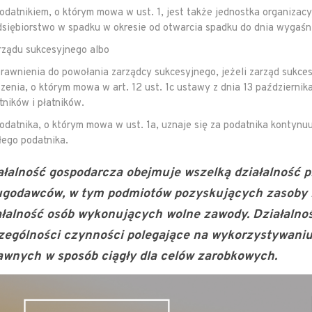
Podatnikiem, o którym mowa w ust. 1, jest także jednostka organiza
dsiębiorstwo w spadku w okresie od otwarcia spadku do dnia wygaśni
arządu sukcesyjnego albo
prawnienia do powołania zarządcy sukcesyjnego, jeżeli zarząd sukce
zenia, o którym mowa w art. 12 ust. 1c ustawy z dnia 13 października
tników i płatników.
Podatnika, o którym mowa w ust. 1a, uznaje się za podatnika kontynu
łego podatnika.
ałalność gospodarcza obejmuje wszelką działalność 
ugodawców, w tym podmiotów pozyskujących zasoby na
ałalność osób wykonujących wolne zawody. Działalno
zególności czynności polegające na wykorzystywaniu
rawnych w sposób ciągły dla celów zarobkowych.