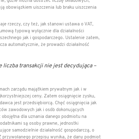
ne, gdzie można dostrzec liczbę składowych,
ją obowiązkiem uiszczenia lub braku uiszczenia
aje rzeczy, czy też, jak stanowi ustawa o VAT,
umową typową wyłącznie dla działalności
szechnego jak i gospodarczego. Ustalenie zatem,
cza automatycznie, że prowadzi działalność
liczba transakcji nie jest decydująca –
mach zarządu majątkiem prywatnym jak i w
korzystniejszej ceny. Zatem osiągnięcie zysku,
dawca jest przedsiębiorcą. Chęć osiągnięcia jak
wców zawodowych jak i osób dokonujących
t obojętna dla uznania danego podmiotu na
 podatnikami są osoby prawne, jednostki
ujące samodzielnie działalność gospodarczą, o
. Z przywołanego przepisu wynika, że dany podmiot