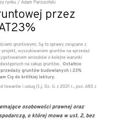
izy rynku
Adam Parzusiński
runtowej przez
 VAT23%
ściami gruntowymi. Są to sprawy związane z
y projekt, wyszukiwaniem gruntów na sprzedaż
rzygotowaniem wniosków o kolejne warunki
zedwstępnych na zakup gruntów.
Ostatnio
y sprzedaży gruntów budowlanych i 23%
 Cię do krótkiej lektury.
 towarów i usług (t.j. Dz. U. z 2021 r., poz. 685 z
iemające osobowości prawnej oraz
podarczą, o której mowa w ust. 2, bez