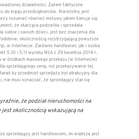
owadzonej działalności. Zatem faktyczne
u do kręgu przedsiębiorców. Nieistotny jest
leży rozumieć również motywy jakimi kieruje się
ment, że skarżąca podzieliła i sprzedała
 siebie i swoich dzieci, jest bez znaczenia dla
Podobnie, okolicznością rozstrzygającą powyższe
np. w Internecie. Zarówno handlowiec jak i osoba
kt 5.10 i 5.11 wyroku NSA z 29 kwietnia 2014 r.
ru w środkach masowego przekazu (w Internecie)
dla sprzedającego cenę, niż przekazywanie tej
arań by przedmiot sprzedaży był atrakcyjny dla
, nie musi oznaczać, że sprzedający stał się
raźnie, że podział nieruchomości na
e jest okolicznością wskazującą na
 że sprzedający jest handlowcem, im większa jest