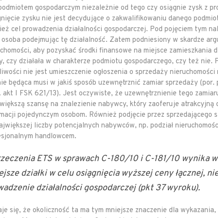
 podmiotem gospodarczym niezależnie od tego czy osiągnie zysk z pr
gnięcie zysku nie jest decydujące o zakwalifikowaniu danego podmiot
ież cel prowadzenia działalności gospodarczej. Pod pojęciem tym na
 osoba podejmując tę działalność. Zatem podniesiony w skardze argu
uchomości, aby pozyskać środki finansowe na miejsce zamieszkania dla
y, czy działała w charakterze podmiotu gospodarczego, czy też nie. 
liwości nie jest umieszczenie ogłoszenia o sprzedaży nieruchomości 
nie będąca musi w jakiś sposób uzewnętrznić zamiar sprzedaży (por. p
. akt I FSK 621/13). Jest oczywiste, że uzewnętrznienie tego zamia
 większą szansę na znalezienie nabywcy, który zaoferuje atrakcyjną 
rmacji pojedynczym osobom. Również podjęcie przez sprzedającego st
największej liczby potencjalnych nabywców, np. podział nieruchomości
esjonalnym handlowcem.
rzeczenia ETS w sprawach C-180/10 i C-181/10 wynika wy
jsze działki w celu osiągnięcia wyższej ceny łącznej, ni
adzenie działalności gospodarczej (pkt 37 wyroku).
je się, że okoliczność ta ma tym mniejsze znaczenie dla wykazania,