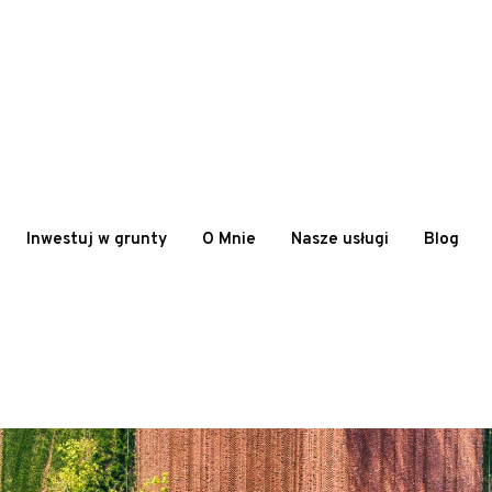
Inwestuj w grunty
O Mnie
Nasze usługi
Blog