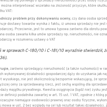
wiedział się poniekąd o sprzedaży nieruchomości przez osoby fizycz
e można interpretować wszelako na złożoność przyczyn, które skutku
tku VAT:
dniczy problem przy dokonywaniu oceny,
czy dana osoba sprzed
nuje dostawy towarów wynika z faktu, iż umowa sprzedaży nie jest 
odarczej. Przeciwnie, jest to umowa typowa zarówno dla obrotu pow
ana osoba zawarła kilka umów sprzedaży np. nieruchomości, nie ozna
odarczą w rozumieniu ustawy o VAT
 w sprawach C-180/10 i C-181/10 wyraźnie stwierdził, że 
36).
rugie,
zarówno sprzedający nieruchomość (a także ruchomości) w ra
ch wykonywanej działalności gospodarczej dąży do uzyskania jak naj
t wysokiego, nie jest okolicznością bezspornie wskazującą, że sprze
yższej ceny za sprzedawaną rzecz, jest cechą wspólną dla sprzeda
edaży majątku prywatnego. Kwestia osiągnięcia (bądź nie) zysku jes
ie definicji podatnika zawartej w art. 15 ust. 1 VAT, zgodnie z którą
nizacyjne niemające osobowości prawnej oraz osoby fizyczne, wykon
ej mowa w ust. 2 bez względu na cel lub rezultat takiej działalności