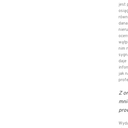
jest
osią
równ
dana
nier
ocen
wątp
nim 
sygn
daje
info
jak 
prof
Z o
mnie
prow
Wyda