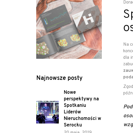
Dora
S
o
Na c
konc
dla 
zabu
zauw
Najnowsze posty
poda
Zgodn
Nowe
późn.
perspektywy na
Spotkaniu
Pod
Liderów
oso
Nieruchomości w
wzgl
Serocku
20 maja, 2019