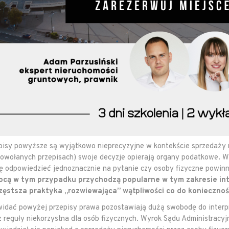
pisy powyższe są wyjątkowo nieprecyzyjne w kontekście sprzedaży n
powołanych przepisach) swoje decyzje opierają organy podatkowe. W 
ię odpowiedzieć jednoznacznie na pytanie czy osoby fizyczne powin
cą w tym przypadku przychodzą popularne w tym zakresie int
zęstsza praktyka „rozwiewająca” wątpliwości co do koniecznoś
widać powyżej przepisy prawa pozostawiają dużą swobodę do interpr
 z reguły niekorzystna dla osób fizycznych. Wyrok Sądu Administracy