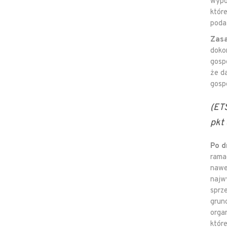
wypo
któr
poda
Zasa
doko
gosp
że d
gosp
(ETS
pkt 
Po d
rama
nawe
najw
sprz
grunc
orga
któr