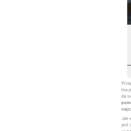
Prze
(na 
da s
pomo
najc
Jak 
jest