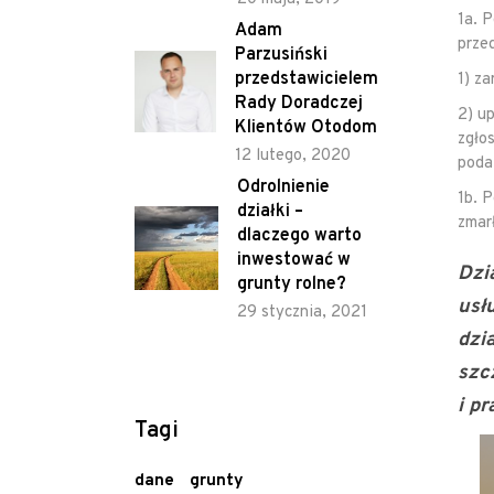
1a. 
Adam
prze
Parzusiński
przedstawicielem
1) z
Rady Doradczej
2) u
Klientów Otodom
zgłos
12 lutego, 2020
poda
Odrolnienie
1b. 
działki –
zmar
dlaczego warto
inwestować w
Dzi
grunty rolne?
usł
29 stycznia, 2021
dzi
szc
i p
Tagi
dane
grunty