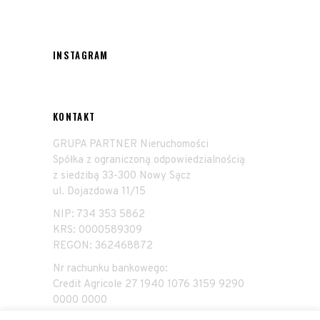
INSTAGRAM
KONTAKT
GRUPA PARTNER Nieruchomości
Spółka z ograniczoną odpowiedzialnością
z siedzibą 33-300 Nowy Sącz
ul. Dojazdowa 11/15
NIP: 734 353 5862
KRS: 0000589309
REGON: 362468872
Nr rachunku bankowego:
Credit Agricole 27 1940 1076 3159 9290
0000 0000