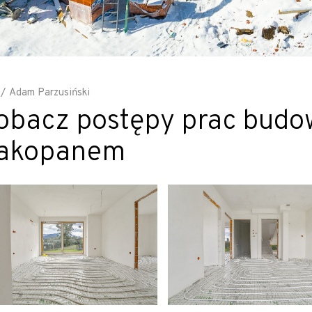
Adam Parzusiński
obacz postępy prac budo
akopanem