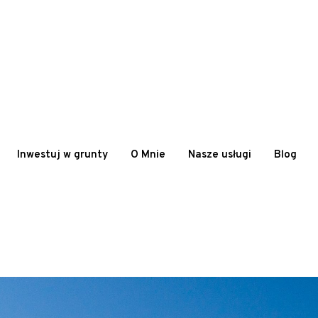
Inwestuj w grunty
O Mnie
Nasze usługi
Blog