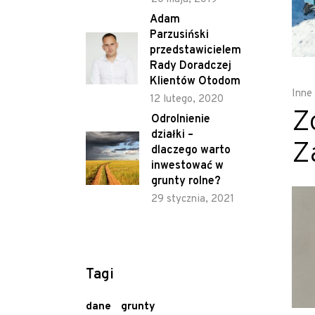
Adam
Parzusiński
przedstawicielem
Rady Doradczej
Klientów Otodom
Inne
12 lutego, 2020
Z
Odrolnienie
działki –
Z
dlaczego warto
inwestować w
grunty rolne?
29 stycznia, 2021
Tagi
dane
grunty