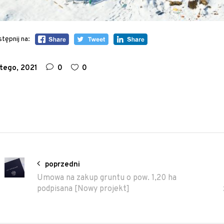
tępnij na:
utego, 2021
0
0
poprzedni
Umowa na zakup gruntu o pow. 1,20 ha
podpisana [Nowy projekt]